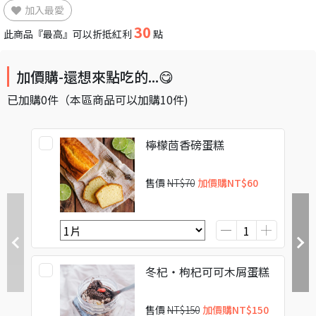
加入最愛
30
此商品『最高』可以折抵紅利
點
加價購-還想來點吃的...😋
已加購
0
件
（本區商品可以加購
10
件)
檸檬茴香磅蛋糕
售價
NT$70
加價購
NT$60
冬杞・枸杞可可木屑蛋糕
售價
NT$150
加價購
NT$150