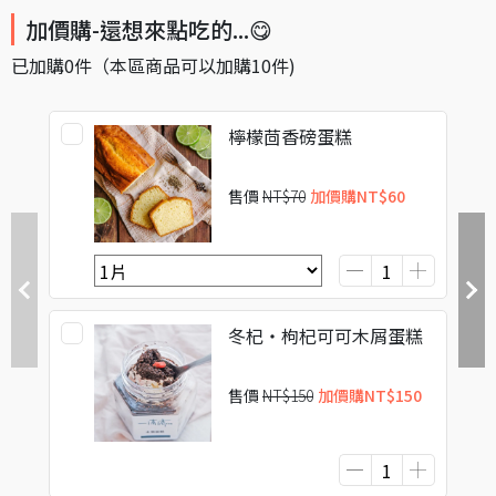
加價購-還想來點吃的...😋
已加購
0
件
（本區商品可以加購
10
件)
檸檬茴香磅蛋糕
售價
NT$70
加價購
NT$60
冬杞・枸杞可可木屑蛋糕
售價
NT$150
加價購
NT$150