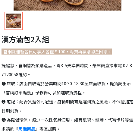
漢方滷包2入組
官網註冊新會員可享入會禮＄100，消費再享購物金回饋。
提醒您，官網皆為預購產品，需3-5天準備時間，急單請直接來電 02-8
7120058確認。
❶ 店取：店面自取需於營業時間10:30-18:30至店面取貨，提貨請出示
「官網訂單編號」予夥伴可以加速取貨流程。
❷ 宅配：配合貨運公司配送，疫情期間有延遲到貨之風險，不保證指定
日期到貨。
❸ 為提倡環保，減少一次性餐具使用，如有紙袋、蠟燭、代寫卡片等需
求請於『
周邊商品
』專區加購。