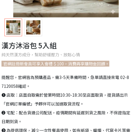
漢方沐浴包 5入組
純天然漢方成分，幫助舒緩壓力、放鬆心情
官網註冊新會員可享入會禮＄100，消費再享購物金回饋。
提醒您，官網皆為預購產品，需3-5天準備時間，急單請直接來電 02-8
7120058確認。
❶ 店取：店面自取需於營業時間10:30-18:30至店面取貨，提貨請出示
「官網訂單編號」予夥伴可以加速取貨流程。
❷ 宅配：配合貨運公司配送，疫情期間有延遲到貨之風險，不保證指定
日期到貨。
❸ 為提倡環保，減少一次性餐具使用，如有紙袋、蠟燭、代寫卡片等需