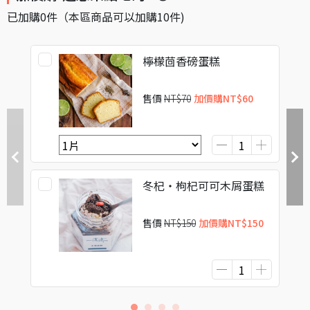
已加購
0
件
（本區商品可以加購
10
件)
檸檬茴香磅蛋糕
售價
NT$70
加價購
NT$60
冬杞・枸杞可可木屑蛋糕
售價
NT$150
加價購
NT$150