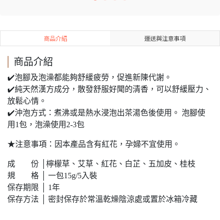
商品介紹
運送與注意事項
商品介紹
✔️泡腳及泡澡都能夠舒緩疲勞，促進新陳代謝。
✔️純天然漢方成分，散發舒服好聞的清香，可以舒緩壓力、
放鬆心情。
✔️沖泡方式：煮沸或是熱水浸泡出茶湯色後使用。 泡腳使
用1包，泡澡使用2-3包
★注意事項：因本產品含有紅花，孕婦不宜使用。
成 份 │檸檬草、艾草、紅花、白芷、五加皮、桂枝
規 格 │ 一包15g/5入裝
保存期限 │ 1年
保存方法 │ 密封保存於常溫乾燥陰涼處或置於冰箱冷藏