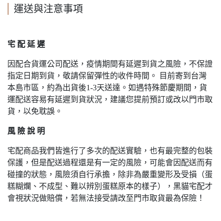
運送與注意事項
宅 配 延 遲
因配合貨運公司配送，疫情期間有延遲到貨之風險，不保證
指定日期到貨，敬請保留彈性的收件時間。 目前寄到台灣
本島市區，約為出貨後1-3天送達。如遇特殊節慶期間，貨
運配送容易有延遲到貨狀況，建議您提前預訂或改以門市取
貨，以免耽誤。
風 險 說 明
宅配商品我們皆進行了多次的配送實驗，也有最完整的包裝
保護，但是配送過程還是有一定的風險，可能會因配送而有
碰撞的狀態，風險須自行承擔，除非為嚴重變形及受損（蛋
糕糊爛、不成型、難以辨別蛋糕原本的樣子），黑貓宅配才
會視狀況做賠償，若無法接受請改至門市取貨最為保險！