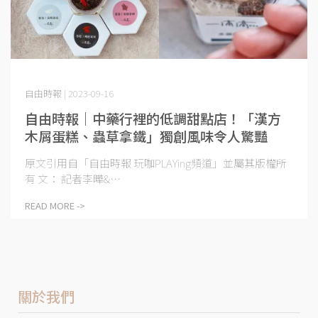
自由時報 | 2023-09-16
自由時報｜中藥行裡的低調甜點店！「漢方
木屑蛋糕、蟲草拿鐵」獨創風味令人驚豔
原文引用自「自由時報 玩咖PLAYing頻道」並屬其版權所
有 文： 記者李曄&⋯
READ MORE ->
關於我們