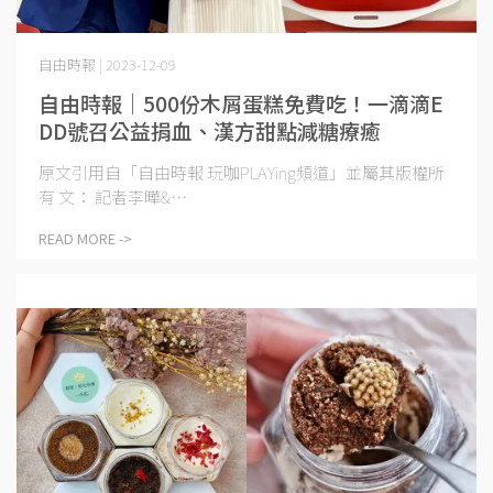
自由時報 | 2023-12-09
自由時報｜500份木屑蛋糕免費吃！一滴滴E
DD號召公益捐血、漢方甜點減糖療癒
原文引用自「自由時報 玩咖PLAYing頻道」並屬其版權所
有 文： 記者李曄&⋯
READ MORE ->